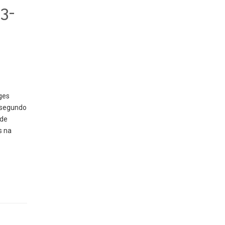
3-
ges
, segundo
 de
s na