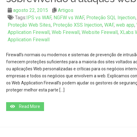
agosto 22, 2015
Artigos
Tags:
IPS vs WAF
,
NGFW vs WAF
,
Proteção SQL Injection
,
Proteção Web Sites
,
Proteção XSS Injection
,
WAF
,
web app
,
Application Firewall
,
Web Firewall
,
Website Firewall
,
XLabs 
Application Firewall
Firewall’s normais ou modernos e sistemas de prevenção de intrusã
fornecem proteções suficientes para a maioria dos sites voltados ao
ou aplicações Web personalizadas e críticas para os negócios intern
empresas e todos os negócios que envolvem a web. Explicamos co
os Web Application Firewall’s podem ajudar os gestores de seguran
proteger melhor esta parte […]
Read More