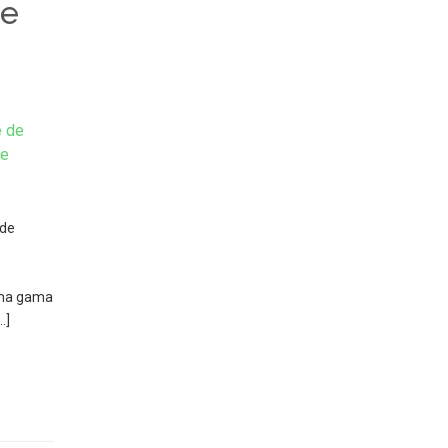
de
e de
de
 de
uma gama
…]