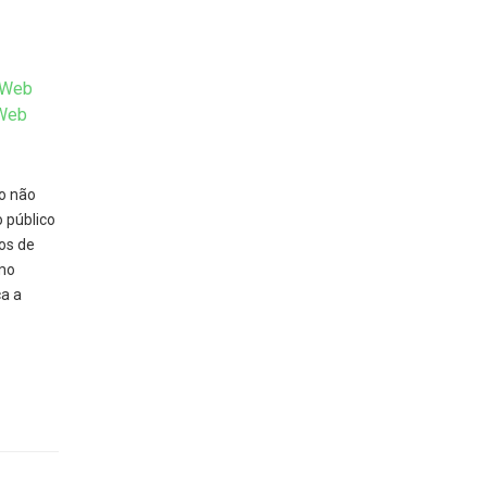
Web
Web
o não
 público
os de
mo
ça a