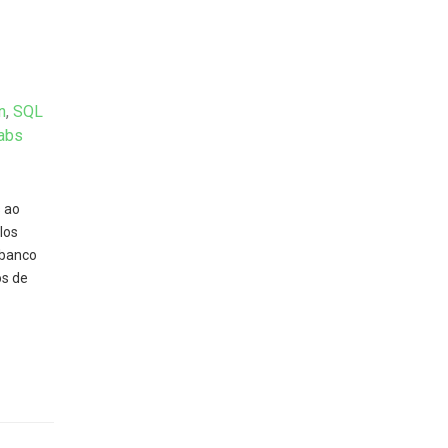
n
,
SQL
abs
s ao
los
 banco
s de