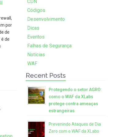
CDN
l
Códigos
ewall,
Desenvolvimento
em por
Dicas
de de
Eventos
 é de
Falhas de Segurança
u
Notícias
WAF
Recent Posts
Protegendo o setor AGRO:
como o WAF da XLabs
protege contra ameaças
s
estrangeiras
Prevenindo Ataques de Dia
Zero com o WAF da XLabs
ration
,