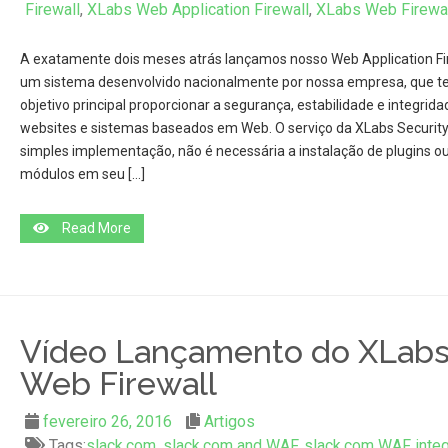
Firewall
,
XLabs Web Application Firewall
,
XLabs Web Firewal
A exatamente dois meses atrás lançamos nosso Web Application Fir
um sistema desenvolvido nacionalmente por nossa empresa, que t
objetivo principal proporcionar a segurança, estabilidade e integrida
websites e sistemas baseados em Web. O serviço da XLabs Security
simples implementação, não é necessária a instalação de plugins o
módulos em seu […]
Read More
Vídeo Lançamento do XLab
Web Firewall
fevereiro 26, 2016
Artigos
Tags:
slack.com
,
slack.com and WAF
,
slack.com WAF integ