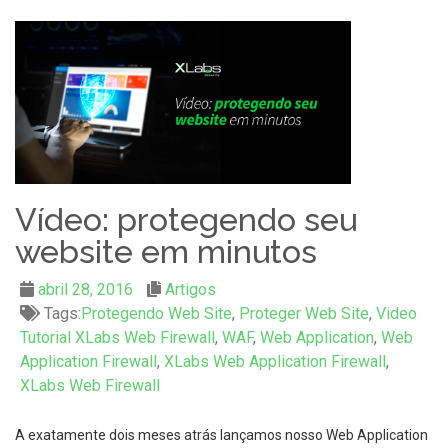
Vídeo: protegendo seu
website em minutos
abril 28, 2016
Artigos
Tags:
Protegendo Web Site
,
Proteger Web Site
,
Video
Tutorial XLabs Web Firewall
,
WAF
,
Web Application
,
Web
Application Firewall
,
XLabs Web Application Firewall
,
XLabs Web Firewall
A exatamente dois meses atrás lançamos nosso Web Application