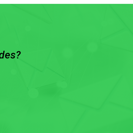
ades?