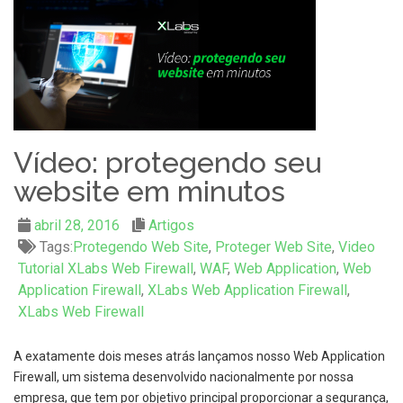
Vídeo: protegendo seu
website em minutos
abril 28, 2016
Artigos
Tags:
Protegendo Web Site
,
Proteger Web Site
,
Video
Tutorial XLabs Web Firewall
,
WAF
,
Web Application
,
Web
Application Firewall
,
XLabs Web Application Firewall
,
XLabs Web Firewall
A exatamente dois meses atrás lançamos nosso Web Application
Firewall, um sistema desenvolvido nacionalmente por nossa
empresa, que tem por objetivo principal proporcionar a segurança,