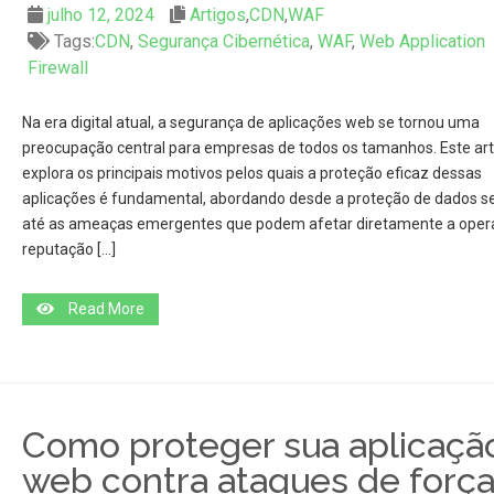
julho 12, 2024
Artigos
,
CDN
,
WAF
Tags:
CDN
,
Segurança Cibernética
,
WAF
,
Web Application
Firewall
Na era digital atual, a segurança de aplicações web se tornou uma
preocupação central para empresas de todos os tamanhos. Este art
explora os principais motivos pelos quais a proteção eficaz dessas
aplicações é fundamental, abordando desde a proteção de dados se
até as ameaças emergentes que podem afetar diretamente a oper
reputação […]
Read More
Como proteger sua aplicaçã
web contra ataques de forç