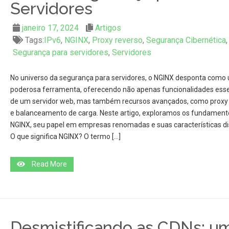
Servidores
janeiro 17, 2024
Artigos
Tags:
IPv6
,
NGINX
,
Proxy reverso
,
Segurança Cibernética
,
Segurança para servidores
,
Servidores
No universo da segurança para servidores, o NGINX desponta como
poderosa ferramenta, oferecendo não apenas funcionalidades esse
de um servidor web, mas também recursos avançados, como proxy
e balanceamento de carga. Neste artigo, exploramos os fundament
NGINX, seu papel em empresas renomadas e suas características dis
O que significa NGINX? O termo […]
Read More
Desmistificando as CDNs: u