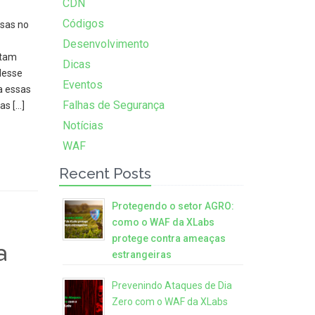
CDN
Códigos
sas no
Desenvolvimento
etam
Dicas
Nesse
Eventos
a essas
Falhas de Segurança
as […]
Notícias
WAF
Recent Posts
Protegendo o setor AGRO:
como o WAF da XLabs
protege contra ameaças
a
estrangeiras
Prevenindo Ataques de Dia
Zero com o WAF da XLabs