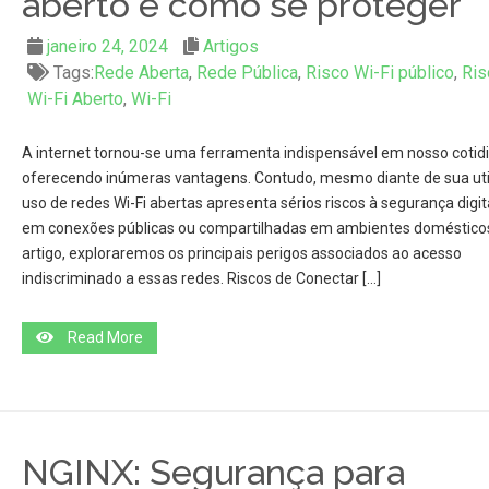
aberto e como se proteger
janeiro 24, 2024
Artigos
Tags:
Rede Aberta
,
Rede Pública
,
Risco Wi-Fi público
,
Ris
Wi-Fi Aberto
,
Wi-Fi
A internet tornou-se uma ferramenta indispensável em nosso cotid
oferecendo inúmeras vantagens. Contudo, mesmo diante de sua util
uso de redes Wi-Fi abertas apresenta sérios riscos à segurança digita
em conexões públicas ou compartilhadas em ambientes domésticos
artigo, exploraremos os principais perigos associados ao acesso
indiscriminado a essas redes. Riscos de Conectar […]
Read More
NGINX: Segurança para