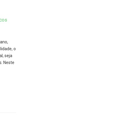
cos
iano,
idade, o
l, seja
. Neste