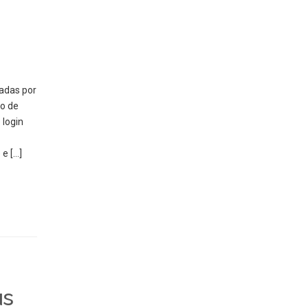
adas por
o de
 login
e […]
us