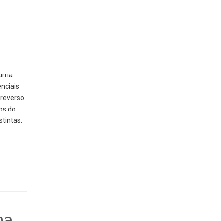
 uma
nciais
 reverso
os do
tintas.
ma