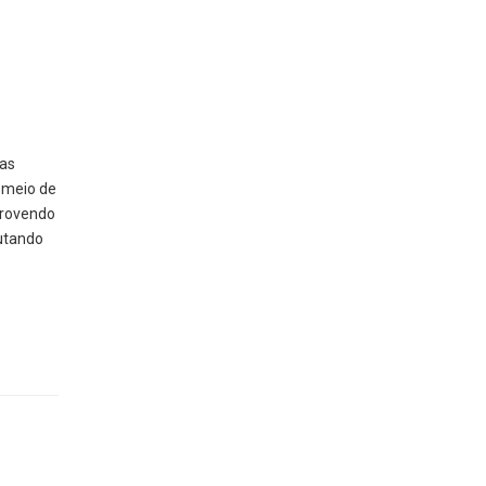
das
r meio de
provendo
utando