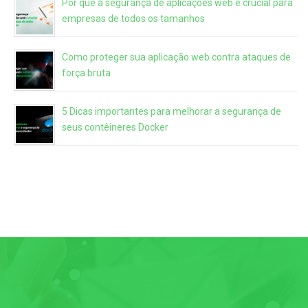
Por que a segurança de aplicações web é crucial para
empresas de todos os tamanhos
Como proteger sua aplicação web contra ataques de
força bruta
5 Dicas importantes para melhorar a segurança de
seus contêineres Docker