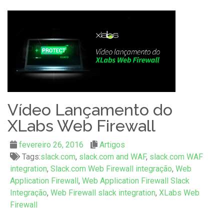
Vídeo Lançamento do
XLabs Web Firewall
fevereiro 26, 2016
Artigos
Tags:
slack.com
,
slack.com and WAF
,
slack.com WAF
integration
,
Slack.com Web Firewall integração
,
Web
Application Firewall
,
Web Application Firewall Slack
Integração
,
Web Firewall slack integration
,
XLabs Web
Firewall