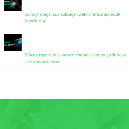
Como proteger sua aplicação web contra ataques de
força bruta
5 Dicas importantes para melhorar a segurança de seus
contêineres Docker