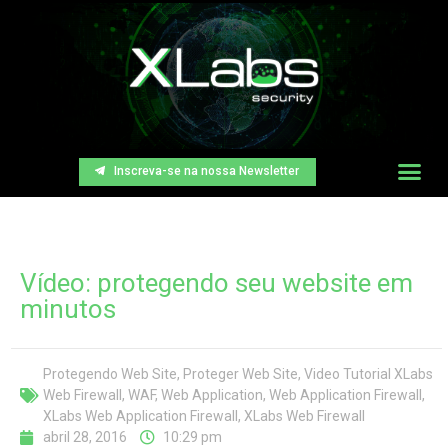
Inscreva-se na nossa Newsletter
Vídeo: protegendo seu website em
minutos
Protegendo Web Site
,
Proteger Web Site
,
Video Tutorial XLabs
Web Firewall
,
WAF
,
Web Application
,
Web Application Firewall
,
XLabs Web Application Firewall
,
XLabs Web Firewall
abril 28, 2016
10:29 pm