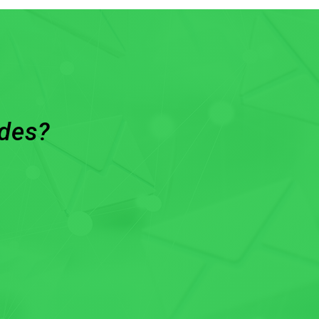
ades?