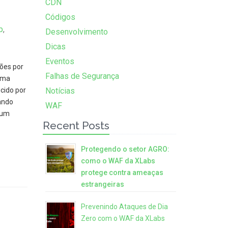
CDN
Códigos
p
,
Desenvolvimento
Dicas
Eventos
ções por
Falhas de Segurança
uma
cido por
Notícias
zando
WAF
 um
Recent Posts
Protegendo o setor AGRO:
como o WAF da XLabs
protege contra ameaças
estrangeiras
Prevenindo Ataques de Dia
Zero com o WAF da XLabs