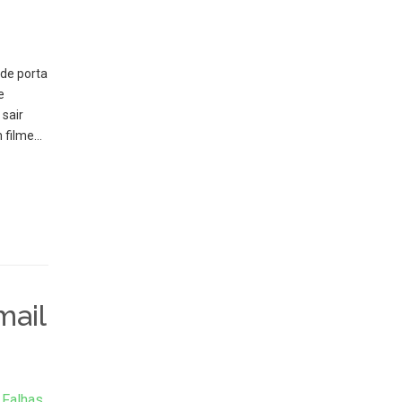
 de porta
e
 sair
m filme…
mail
,
Falhas