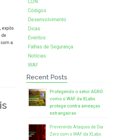
CDN
Códigos
Desenvolvimento
a, expôs
Dicas
 de
Eventos
o com a
Falhas de Segurança
Notícias
WAF
Recent Posts
Protegendo o setor AGRO:
como o WAF da XLabs
is
protege contra ameaças
estrangeiras
Prevenindo Ataques de Dia
Zero com o WAF da XLabs