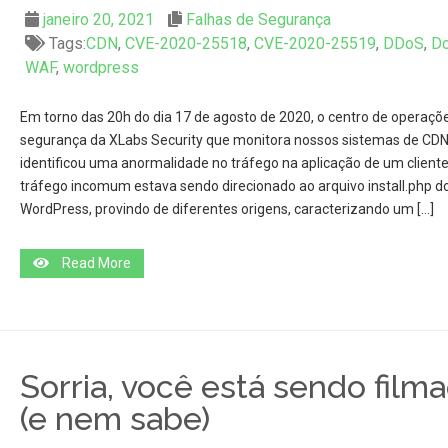
janeiro 20, 2021
Falhas de Segurança
Tags:
CDN
,
CVE-2020-25518
,
CVE-2020-25519
,
DDoS
,
D
WAF
,
wordpress
Em torno das 20h do dia 17 de agosto de 2020, o centro de operaçõ
segurança da XLabs Security que monitora nossos sistemas de CDN
identificou uma anormalidade no tráfego na aplicação de um cliente
tráfego incomum estava sendo direcionado ao arquivo install.php d
WordPress, provindo de diferentes origens, caracterizando um […]
Read More
Sorria, você está sendo film
(e nem sabe)