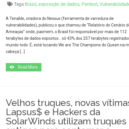
Tags:
Brasil
,
exposição de dados
,
Pentest
,
Vulnerabilidad
A Tenable, criadora do Nessus (ferramenta de varredura de
vulnerabilidades), publicou o que chamou de “Relatório do Cenário d
Ameaças” onde, pasmem, o Brasil foi responsável por mais de 112
terabytes de dados expostos… só 43% dos 257 terabytes registrado
mundo todo. É, está tocando We are The Champions do Queen na m
cabeça […]
Read More
Velhos truques, novas vítima
Lapsus$ e Hackers da
SolarWinds utilizam truques