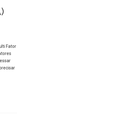
)
lti Fator
atores
cessar
precisar