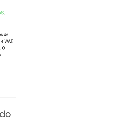
oS
,
es de
 e WAF,
. O
o
ado