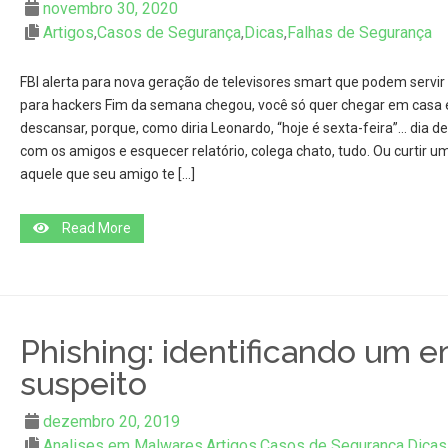
novembro 30, 2020
Artigos
,
Casos de Segurança
,
Dicas
,
Falhas de Segurança
FBI alerta para nova geração de televisores smart que podem servir
para hackers Fim da semana chegou, você só quer chegar em casa 
descansar, porque, como diria Leonardo, “hoje é sexta-feira”… dia de
com os amigos e esquecer relatório, colega chato, tudo. Ou curtir u
aquele que seu amigo te […]
Read More
Phishing: identificando um e
suspeito
dezembro 20, 2019
Analises em Malwares
,
Artigos
,
Casos de Segurança
,
Dicas