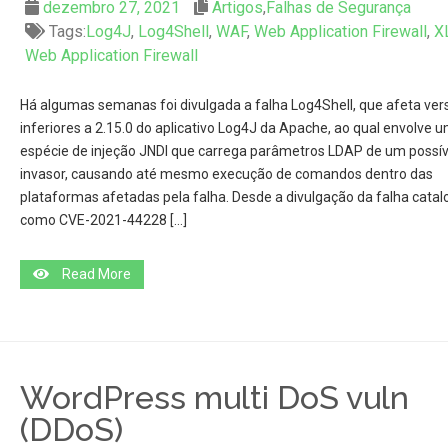
dezembro 27, 2021
Artigos
,
Falhas de Segurança
Tags:
Log4J
,
Log4Shell
,
WAF
,
Web Application Firewall
,
X
Web Application Firewall
Há algumas semanas foi divulgada a falha Log4Shell, que afeta ver
inferiores a 2.15.0 do aplicativo Log4J da Apache, ao qual envolve 
espécie de injeção JNDI que carrega parâmetros LDAP de um possív
invasor, causando até mesmo execução de comandos dentro das
plataformas afetadas pela falha. Desde a divulgação da falha cata
como CVE-2021-44228 […]
Read More
WordPress multi DoS vuln
(DDoS)