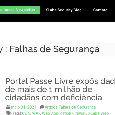
na nossa Newsletter
XLabs Security Blog
Contato
y : Falhas de Segurança
Portal Passe Livre expôs da
de mais de 1 milhão de
cidadãos com deficiência
maio 31, 2023
Artigos
,
Falhas de Segurança
Tags:
CDN
,
WAF
,
Web Application Firewall
,
XLabs Web