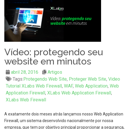
Vídeo: protegendo seu
website em minutos
abril 28, 2016
Artigos
Tags:
Protegendo Web Site
,
Proteger Web Site
,
Video
Tutorial XLabs Web Firewall
,
WAF
,
Web Application
,
Web
Application Firewall
,
XLabs Web Application Firewall
,
XLabs Web Firewall
A exatamente dois meses atrás lançamos nosso Web Application
Firewall, um sistema desenvolvido nacionalmente por nossa
empresa, que tem por objetivo principal proporcionar a segurança,