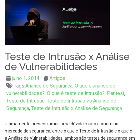
Teste de Intrusão x Análise
de Vulnerabilidades
julho 1, 2014
Artigos
Tags:
Análise de Segurança
,
O que é análise de
vulnerabilidades?
,
O que é teste de intrusão?
,
Pentest
,
Teste de Intrusão
,
Teste de Intrusão vs Análise de
Segurança
,
Teste de Intrusão x Análise de Segurança
Ultimamente presenciamos uma dúvida muito comum no
mercado de segurança, entre o que é Teste de Intrusão e o que é
a Análise de Vulnerabilidades, ambos são testes de segurança em