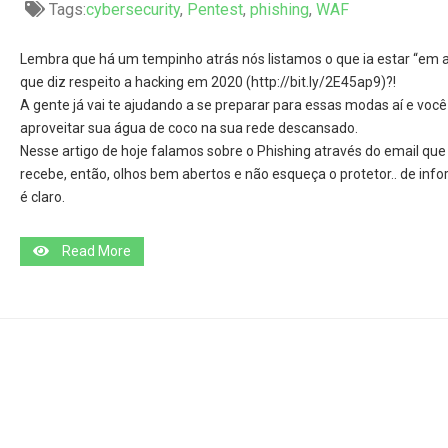
Tags:
cybersecurity
,
Pentest
,
phishing
,
WAF
Lembra que há um tempinho atrás nós listamos o que ia estar “em a
que diz respeito a hacking em 2020 (http://bit.ly/2E45ap9)?!
A gente já vai te ajudando a se preparar para essas modas aí e voc
aproveitar sua água de coco na sua rede descansado.
Nesse artigo de hoje falamos sobre o Phishing através do email que
recebe, então, olhos bem abertos e não esqueça o protetor.. de inf
é claro.
Read More