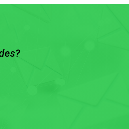
ades?