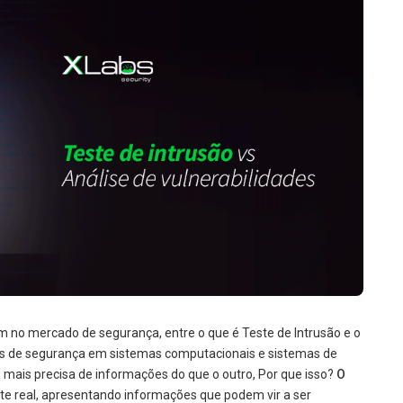
o mercado de segurança, entre o que é Teste de Intrusão e o
tes de segurança em sistemas computacionais e sistemas de
ais precisa de informações do que o outro, Por que isso?
O
te real, apresentando informações que podem vir a ser