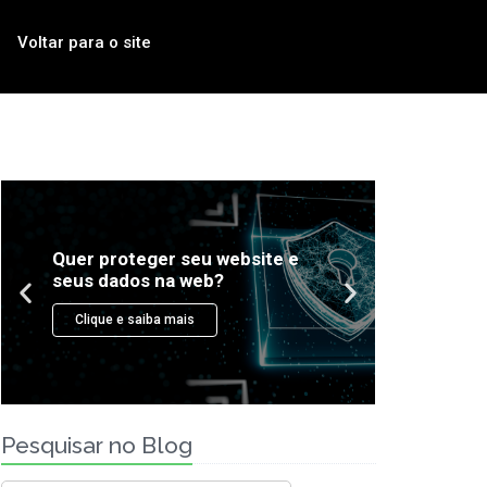
Voltar para o site
Quer p
Antecipe falhas de segurança
seus d
Teste seus ativos com uma
solução altamente confiável.
Clique
Clique e saiba mais
Pesquisar no Blog