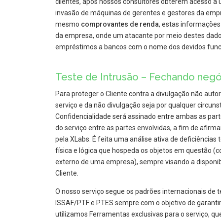
clientes, após nossos consultores obterem acesso a 
invasão de máquinas de gerentes e gestores da emp
mesmo
comprovantes de renda
, estas informações
da empresa, onde um atacante por meio destes dados 
empréstimos a bancos com o nome dos devidos func
Teste de Intrusão – Fechando negó
Para proteger o Cliente contra a divulgação não auto
serviço e da não divulgação seja por qualquer circun
Confidencialidade será assinado entre ambas as part
do serviço entre as partes envolvidas, a fim de afirm
pela XLabs. É feita uma análise ativa de deficiências 
física e lógica que hospeda os objetos em questão (c
externo de uma empresa), sempre visando a disponibi
Cliente.
O nosso serviço segue os padrões internacionais de
ISSAF/PTF e PTES sempre com o objetivo de garantir a
utilizamos Ferramentas exclusivas para o serviço, que