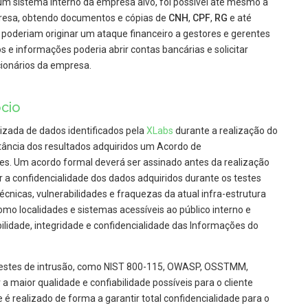
um sistema interno da empresa alvo, foi possível até mesmo a
resa, obtendo documentos e cópias de
CNH
,
CPF
,
RG
e até
 poderiam originar um ataque financeiro a gestores e gerentes
e informações poderia abrir contas bancárias e solicitar
ionários da empresa.
cio
rizada de dados identificados pela
XLabs
durante a realização do
stância dos resultados adquiridos um Acordo de
es. Um acordo formal deverá ser assinado antes da realização
ar a confidencialidade dos dados adquiridos durante os testes
técnicas, vulnerabilidades e fraquezas da atual infra-estrutura
omo localidades e sistemas acessíveis ao público interno e
lidade, integridade e confidencialidade das Informações do
 testes de intrusão, como NIST 800-115, OWASP, OSSTMM,
 maior qualidade e confiabilidade possíveis para o cliente
 é realizado de forma a garantir total confidencialidade para o