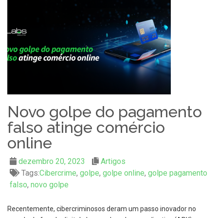
Novo golpe do pagamento
falso atinge comércio
online
dezembro 20, 2023
Artigos
Tags:
Cibercrime
,
golpe
,
golpe online
,
golpe pagamento
falso
,
novo golpe
Recentemente, cibercriminosos deram um passo inovador no