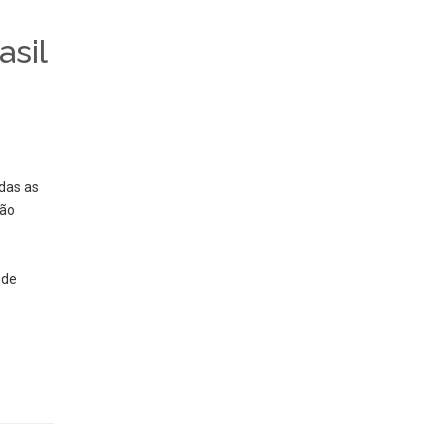
asil
das as
tão
 de