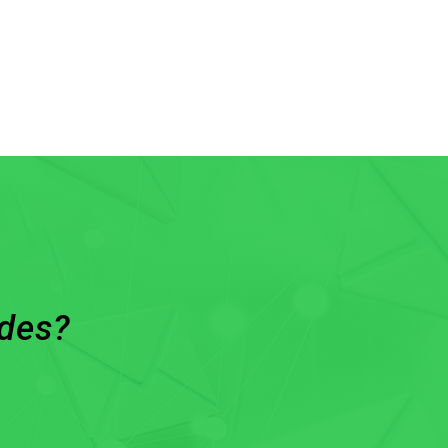
ades?