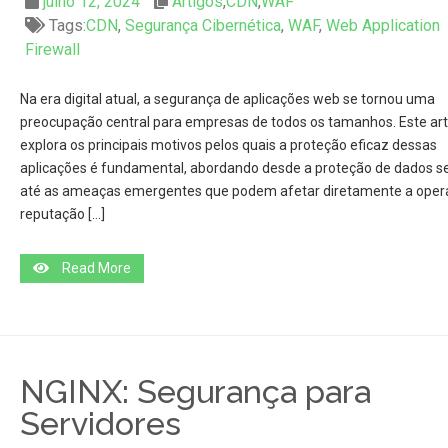
julho 12, 2024
Artigos
,
CDN
,
WAF
Tags:
CDN
,
Segurança Cibernética
,
WAF
,
Web Application
Firewall
Na era digital atual, a segurança de aplicações web se tornou uma
preocupação central para empresas de todos os tamanhos. Este art
explora os principais motivos pelos quais a proteção eficaz dessas
aplicações é fundamental, abordando desde a proteção de dados se
até as ameaças emergentes que podem afetar diretamente a oper
reputação […]
Read More
NGINX: Segurança para
Servidores