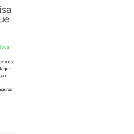
isa
ue
tica
orto do
ataque
ga e
ceiros