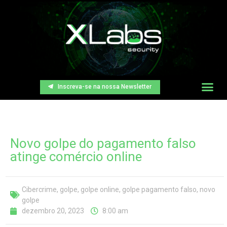
Inscreva-se na nossa Newsletter
Novo golpe do pagamento falso
atinge comércio online
Cibercrime
,
golpe
,
golpe online
,
golpe pagamento falso
,
novo
golpe
dezembro 20, 2023
8:00 am