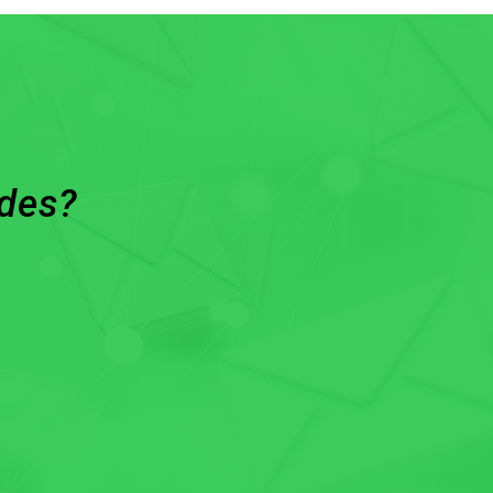
ades?