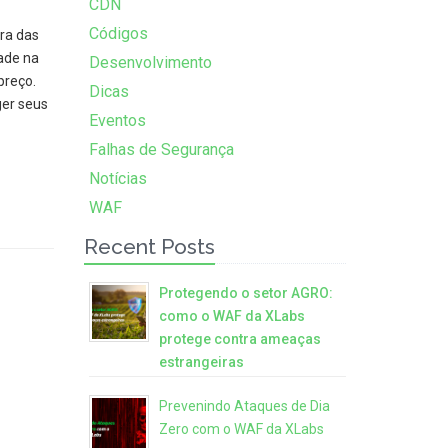
CDN
Códigos
ra das
dade na
Desenvolvimento
preço.
Dicas
ger seus
Eventos
Falhas de Segurança
Notícias
WAF
Recent Posts
Protegendo o setor AGRO:
como o WAF da XLabs
protege contra ameaças
estrangeiras
Prevenindo Ataques de Dia
Zero com o WAF da XLabs