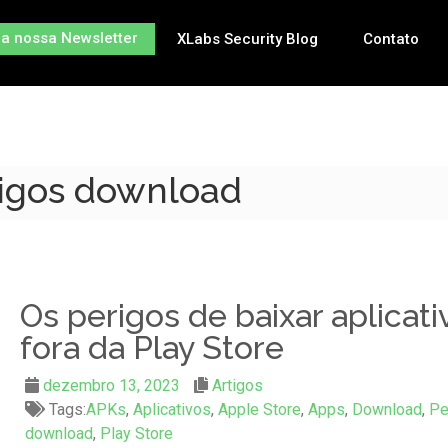
na nossa Newsletter
XLabs Security Blog
Contato
rigos download
Os perigos de baixar aplicati
fora da Play Store
dezembro 13, 2023
Artigos
Tags:
APKs
,
Aplicativos
,
Apple Store
,
Apps
,
Download
,
Pe
download
,
Play Store