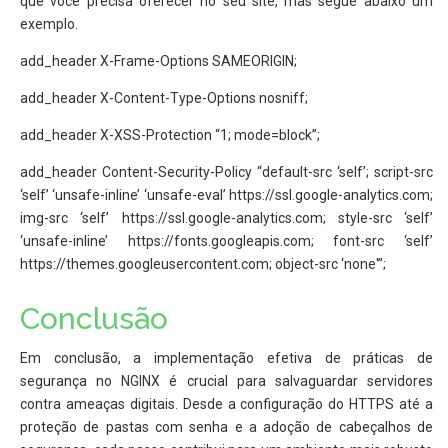
que você precisa oferecer no seu site, mas segue abaixo um
exemplo.
add_header X-Frame-Options SAMEORIGIN;
add_header X-Content-Type-Options nosniff;
add_header X-XSS-Protection “1; mode=block”;
add_header Content-Security-Policy “default-src ‘self’; script-src
‘self’ ‘unsafe-inline’ ‘unsafe-eval’ https://ssl.google-analytics.com;
img-src ‘self’ https://ssl.google-analytics.com; style-src ‘self’
‘unsafe-inline’ https://fonts.googleapis.com; font-src ‘self’
https://themes.googleusercontent.com; object-src ‘none'”;
Conclusão
Em conclusão, a implementação efetiva de práticas de
segurança no NGINX é crucial para salvaguardar servidores
contra ameaças digitais. Desde a configuração do HTTPS até a
proteção de pastas com senha e a adoção de cabeçalhos de