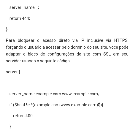
server_name _;
return 444;
}
Para bloquear o acesso direto via IP inclusive via HTTPS,
forçando o usuário a acessar pelo domínio do seu site, você pode
adaptar o bloco de configurações do site com SSL em seu
servidor usando o seguinte código:
server {
…
server_name example.com www.example.com;
if ($host !~ ^(example.com|www.example.com)$){
return 400;
}