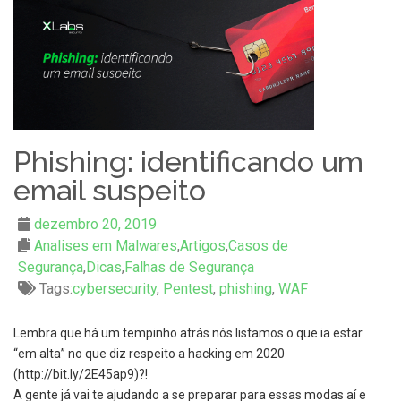
Phishing: identificando um
email suspeito
dezembro 20, 2019
Analises em Malwares
,
Artigos
,
Casos de
Segurança
,
Dicas
,
Falhas de Segurança
Tags:
cybersecurity
,
Pentest
,
phishing
,
WAF
Lembra que há um tempinho atrás nós listamos o que ia estar
“em alta” no que diz respeito a hacking em 2020
(http://bit.ly/2E45ap9)?!
A gente já vai te ajudando a se preparar para essas modas aí e