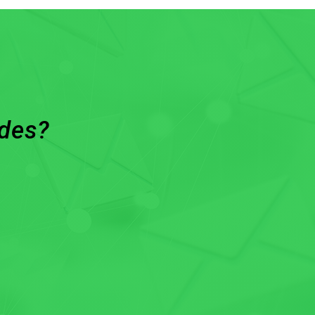
ades?