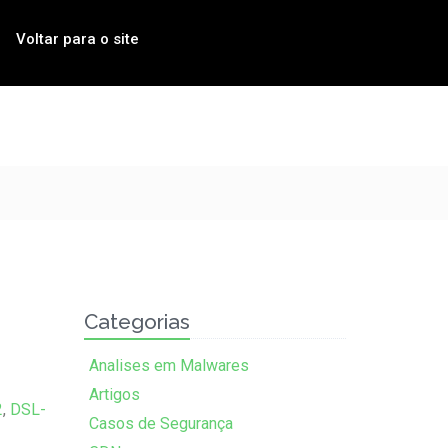
Voltar para o site
I
Categorias
Analises em Malwares
Artigos
2
,
DSL-
Casos de Segurança