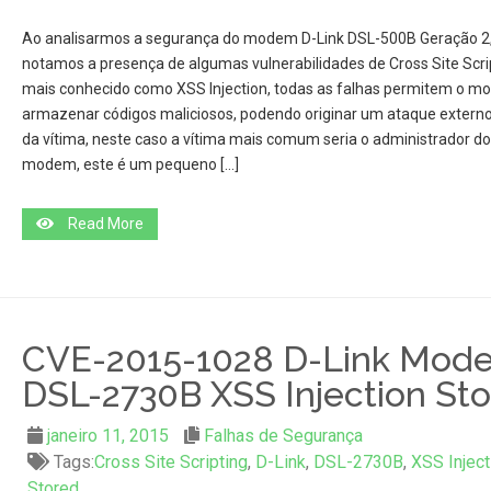
Ao analisarmos a segurança do modem D-Link DSL-500B Geração 2
notamos a presença de algumas vulnerabilidades de Cross Site Scrip
mais conhecido como XSS Injection, todas as falhas permitem o 
armazenar códigos maliciosos, podendo originar um ataque externo
da vítima, neste caso a vítima mais comum seria o administrador do
modem, este é um pequeno […]
Read More
CVE-2015-1028 D-Link Mod
DSL-2730B XSS Injection St
janeiro 11, 2015
Falhas de Segurança
Tags:
Cross Site Scripting
,
D-Link
,
DSL-2730B
,
XSS Inject
Stored