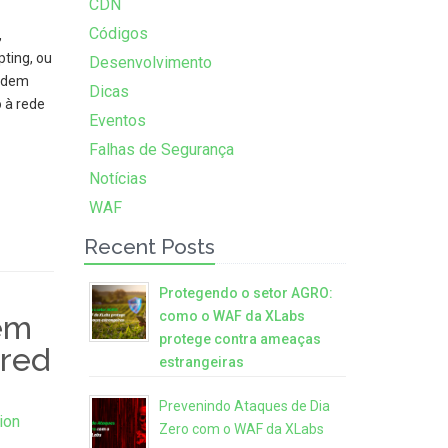
CDN
Códigos
,
ting, ou
Desenvolvimento
modem
Dicas
 à rede
Eventos
Falhas de Segurança
Notícias
WAF
Recent Posts
Protegendo o setor AGRO:
como o WAF da XLabs
em
protege contra ameaças
ored
estrangeiras
Prevenindo Ataques de Dia
ion
Zero com o WAF da XLabs