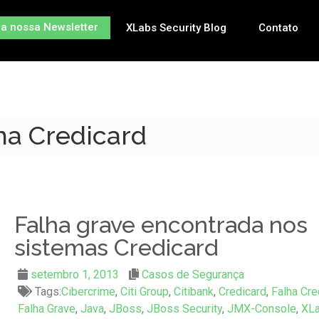
na nossa Newsletter
XLabs Security Blog
Contato
lha Credicard
Falha grave encontrada nos
sistemas Credicard
setembro 1, 2013
Casos de Segurança
Tags:
Cibercrime
,
Citi Group
,
Citibank
,
Credicard
,
Falha Cre
Falha Grave
,
Java
,
JBoss
,
JBoss Security
,
JMX-Console
,
XL