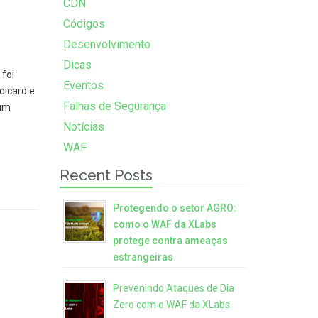
CDN
Códigos
Desenvolvimento
Dicas
 foi
Eventos
dicard e
Falhas de Segurança
 um
Notícias
WAF
Recent Posts
Protegendo o setor AGRO:
como o WAF da XLabs
protege contra ameaças
estrangeiras
Prevenindo Ataques de Dia
Zero com o WAF da XLabs