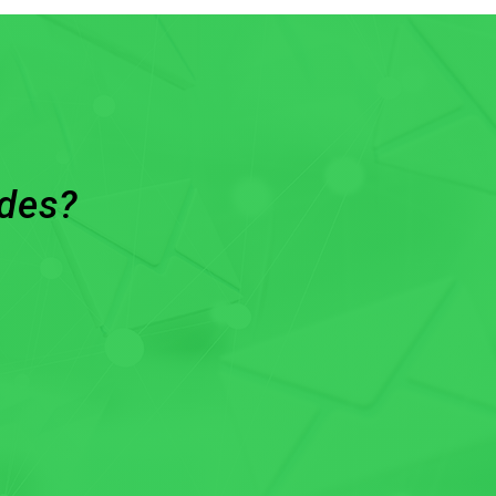
ades?