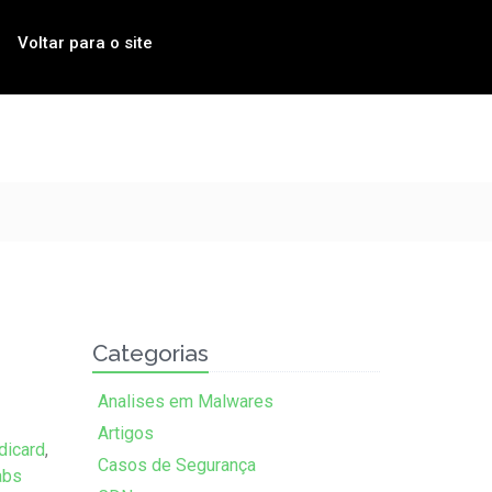
Voltar para o site
Categorias
Analises em Malwares
Artigos
dicard
,
Casos de Segurança
abs