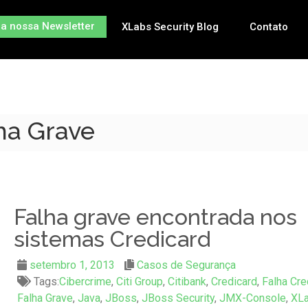
na nossa Newsletter
XLabs Security Blog
Contato
lha Grave
Falha grave encontrada nos
sistemas Credicard
setembro 1, 2013
Casos de Segurança
Tags:
Cibercrime
,
Citi Group
,
Citibank
,
Credicard
,
Falha Cre
Falha Grave
,
Java
,
JBoss
,
JBoss Security
,
JMX-Console
,
XL