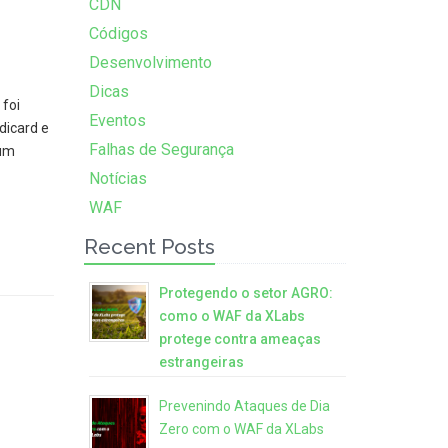
CDN
Códigos
Desenvolvimento
Dicas
 foi
Eventos
dicard e
Falhas de Segurança
 um
Notícias
WAF
Recent Posts
Protegendo o setor AGRO:
como o WAF da XLabs
protege contra ameaças
estrangeiras
Prevenindo Ataques de Dia
Zero com o WAF da XLabs