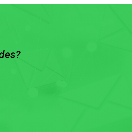
ades?