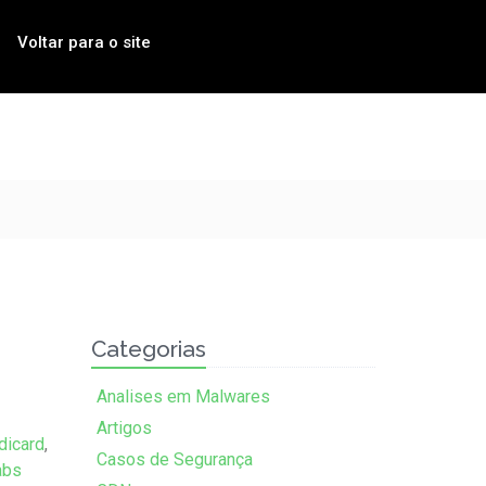
Voltar para o site
Categorias
Analises em Malwares
Artigos
dicard
,
Casos de Segurança
abs