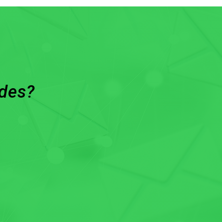
ades?