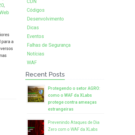
CDN
20
,
Códigos
 Web
Desenvolvimento
Dicas
iores
Eventos
 para a
Falhas de Segurança
iversos
Notícias
emas
WAF
Recent Posts
Protegendo o setor AGRO:
como o WAF da XLabs
protege contra ameaças
estrangeiras
Prevenindo Ataques de Dia
Zero com o WAF da XLabs