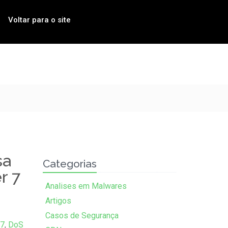
Voltar para o site
sa
Categorias
r 7
Analises em Malwares
Artigos
Casos de Segurança
 7
,
DoS