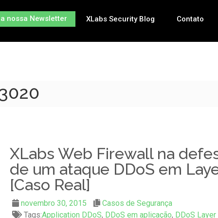
na nossa Newsletter
XLabs Security Blog
Contato
-3020
XLabs Web Firewall na defe
de um ataque DDoS em Laye
[Caso Real]
novembro 30, 2015
Casos de Segurança
Tags:
Application DDoS
,
DDoS em aplicação
,
DDoS Layer