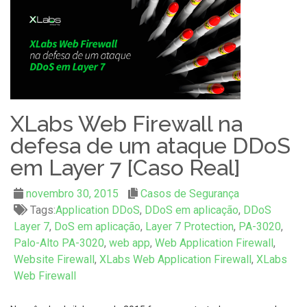
XLabs Web Firewall na
defesa de um ataque DDoS
em Layer 7 [Caso Real]
novembro 30, 2015
Casos de Segurança
Tags:
Application DDoS
,
DDoS em aplicação
,
DDoS
Layer 7
,
DoS em aplicação
,
Layer 7 Protection
,
PA-3020
,
Palo-Alto PA-3020
,
web app
,
Web Application Firewall
,
Website Firewall
,
XLabs Web Application Firewall
,
XLabs
Web Firewall