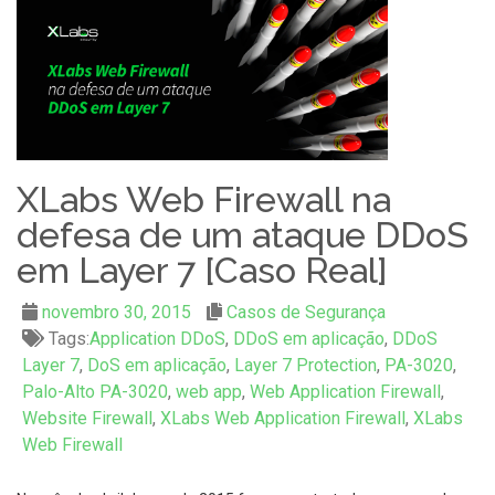
XLabs Web Firewall na
defesa de um ataque DDoS
em Layer 7 [Caso Real]
novembro 30, 2015
Casos de Segurança
Tags:
Application DDoS
,
DDoS em aplicação
,
DDoS
Layer 7
,
DoS em aplicação
,
Layer 7 Protection
,
PA-3020
,
Palo-Alto PA-3020
,
web app
,
Web Application Firewall
,
Website Firewall
,
XLabs Web Application Firewall
,
XLabs
Web Firewall