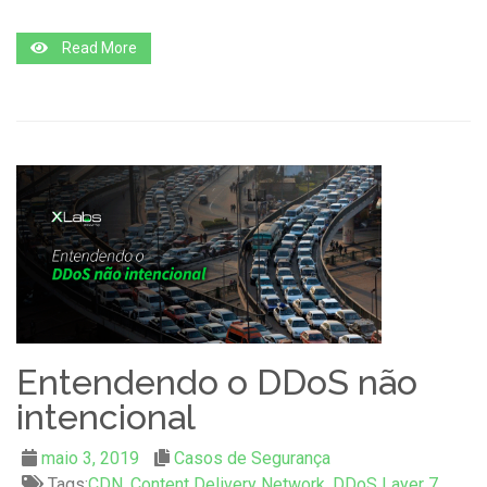
Read More
Entendendo o DDoS não
intencional
maio 3, 2019
Casos de Segurança
Tags:
CDN
,
Content Delivery Network
,
DDoS Layer 7
,