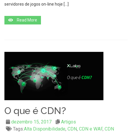
servidores de jogos on-line hoje […]
Read More
O que é CDN?
dezembro 15, 2017
Artigos
Tags:
Alta Disponibilidade
,
CDN
,
CDN e WAF
,
CDN