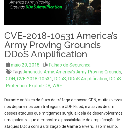
CVE-2018-10531 America’s
Army Proving Grounds
DDoS Amplification
maio 29, 2018
Falhas de Segurança
Tags:
America's Army
,
America's Army Proving Grounds
,
CDN
,
CVE-2018-10531
,
DDoS
,
DDoS Amplification
,
DDoS
Protection
,
Exploit-DB
,
WAF
Durante análises do fluxo de tráfego de nossa CDN, muitas vezes
nos deparamos com tráfegos de UDP Flood, e através de um
desses ataques que mitigamos surgiu a ideia de desenvolvermos
uma palestra que demonstre a possibilidade de amplificação de
ataques DDoS com a utilização de Game Servers. Isso mesmo,