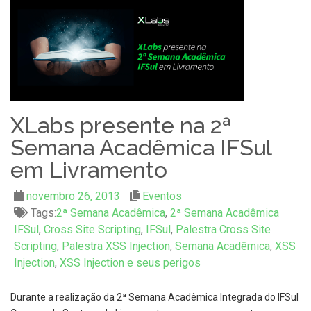
XLabs presente na 2ª
Semana Acadêmica IFSul
em Livramento
novembro 26, 2013
Eventos
Tags:
2ª Semana Acadêmica
,
2ª Semana Acadêmica
IFSul
,
Cross Site Scripting
,
IFSul
,
Palestra Cross Site
Scripting
,
Palestra XSS Injection
,
Semana Acadêmica
,
XSS
Injection
,
XSS Injection e seus perigos
Durante a realização da 2ª Semana Acadêmica Integrada do IFSul