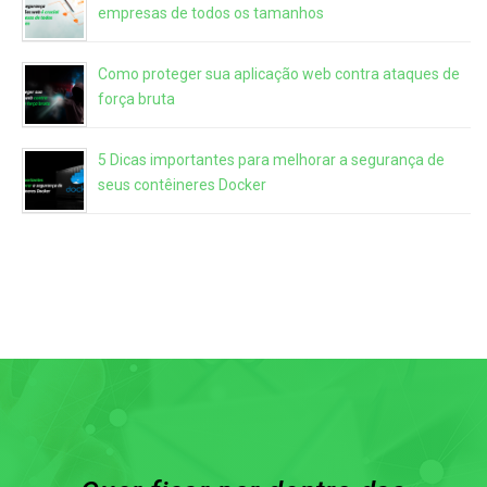
empresas de todos os tamanhos
Como proteger sua aplicação web contra ataques de
força bruta
5 Dicas importantes para melhorar a segurança de
seus contêineres Docker