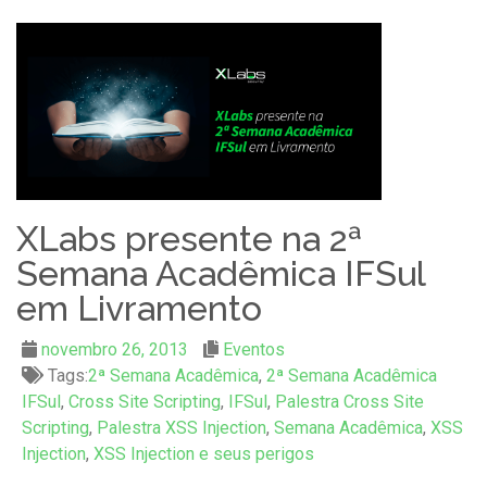
XLabs presente na 2ª
Semana Acadêmica IFSul
em Livramento
novembro 26, 2013
Eventos
Tags:
2ª Semana Acadêmica
,
2ª Semana Acadêmica
IFSul
,
Cross Site Scripting
,
IFSul
,
Palestra Cross Site
Scripting
,
Palestra XSS Injection
,
Semana Acadêmica
,
XSS
Injection
,
XSS Injection e seus perigos