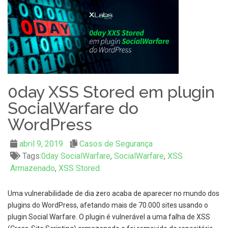
0day XSS Stored em plugin
SocialWarfare do
WordPress
abril 9, 2019
Casos de Segurança
Tags:
0day SocialWarfare
,
SocialWarfare
,
XSS
Armazenado
,
XSS Stored
Uma vulnerabilidade de dia zero acaba de aparecer no mundo dos
plugins do WordPress, afetando mais de 70.000 sites usando o
plugin Social Warfare. O plugin é vulnerável a uma falha de XSS