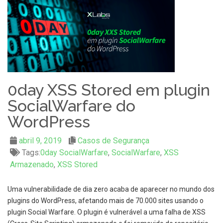
0day XSS Stored em plugin
SocialWarfare do
WordPress
abril 9, 2019
Casos de Segurança
Tags:
0day SocialWarfare
,
SocialWarfare
,
XSS
Armazenado
,
XSS Stored
Uma vulnerabilidade de dia zero acaba de aparecer no mundo dos
plugins do WordPress, afetando mais de 70.000 sites usando o
plugin Social Warfare. O plugin é vulnerável a uma falha de XSS