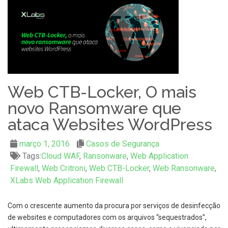
Web CTB-Locker, O mais
novo Ransomware que
ataca Websites WordPress
março 1, 2016
Casos de Segurança
Tags:
Cloud WAF
,
Ransonware
,
Web Application
Firewall
,
Web Critroni
,
Web CTB-Locker
,
Web Ransonware
,
XLabs Web Application Firewall
Com o crescente aumento da procura por serviços de desinfecção
de websites e computadores com os arquivos “sequestrados”,