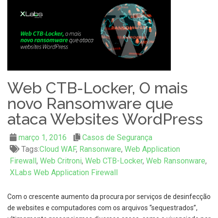
Web CTB-Locker, O mais
novo Ransomware que
ataca Websites WordPress
março 1, 2016
Casos de Segurança
Tags:
Cloud WAF
,
Ransonware
,
Web Application
Firewall
,
Web Critroni
,
Web CTB-Locker
,
Web Ransonware
,
XLabs Web Application Firewall
Com o crescente aumento da procura por serviços de desinfecção
de websites e computadores com os arquivos “sequestrados”,