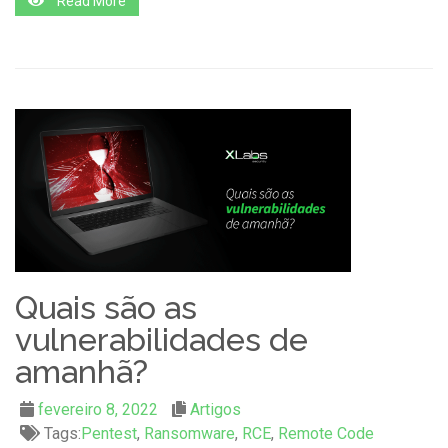
Read More
Quais são as
vulnerabilidades de
amanhã?
fevereiro 8, 2022
Artigos
Tags:
Pentest
,
Ransomware
,
RCE
,
Remote Code