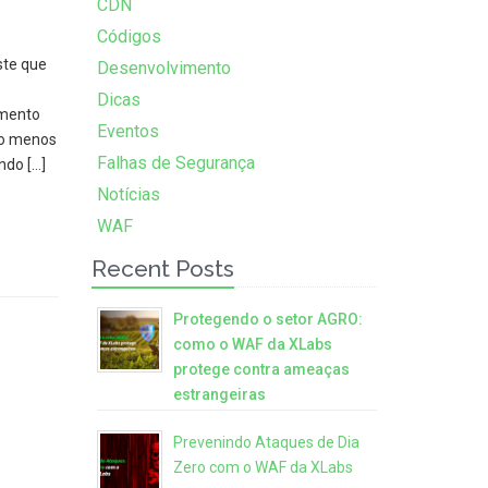
CDN
Códigos
ste que
Desenvolvimento
Dicas
amento
Eventos
lo menos
Falhas de Segurança
ndo […]
Notícias
WAF
Recent Posts
Protegendo o setor AGRO:
como o WAF da XLabs
protege contra ameaças
estrangeiras
Prevenindo Ataques de Dia
Zero com o WAF da XLabs