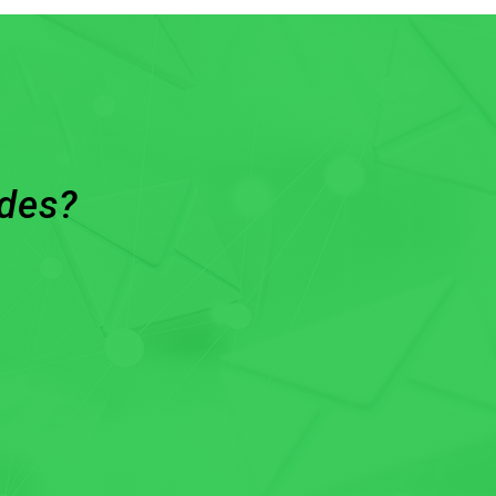
ades?