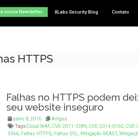
na nossa Newsletter
XLabs Security Blog
Contato
lhas HTTPS
Falhas no HTTPS podem dei
seu website inseguro
junho 8, 2016
Artigos
Tags:
Cloud WAF
,
CVE-2011-3389
,
CVE-2014-0160
,
CVE-
3566
,
Falhas HTTPS
,
Falhas SSL
,
Mitigação BEAST
,
Mitigaçã