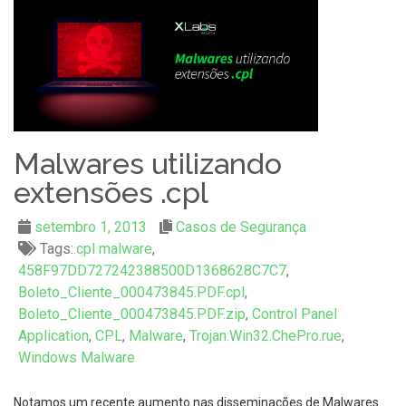
Malwares utilizando
extensões .cpl
setembro 1, 2013
Casos de Segurança
Tags:
.cpl malware
,
458F97DD727242388500D1368628C7C7
,
Boleto_Cliente_000473845.PDF.cpl
,
Boleto_Cliente_000473845.PDF.zip
,
Control Panel
Application
,
CPL
,
Malware
,
Trojan.Win32.ChePro.rue
,
Windows Malware
Notamos um recente aumento nas disseminações de Malwares