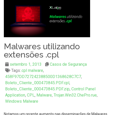
Malwares utilizando
extensões .cpl
setembro 1, 2013
Casos de Segurança
Tags:
.cpl malware
,
458F97DD727242388500D1368628C7C7
,
Boleto_Cliente_000473845.PDF.cpl
,
Boleto_Cliente_000473845.PDF.zip
,
Control Panel
Application
,
CPL
,
Malware
,
Trojan.Win32.ChePro.rue
,
Windows Malware
Notamos um recente aumento nas disseminações de Malwares