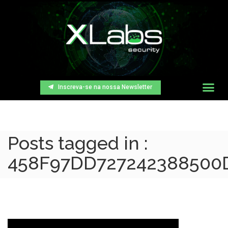
Inscreva-se na nossa Newsletter
Posts tagged in :
458F97DD727242388500