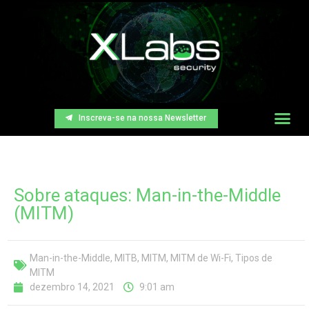
Inscreva-se na nossa Newsletter
Sobre ataques: Man-in-the-Middle
(MITM)
Man-in-the-Middle
,
MITB
,
MITM
,
MITM de Wi-Fi
,
Tipos de
MITM
dezembro 14, 2021
9:01 am