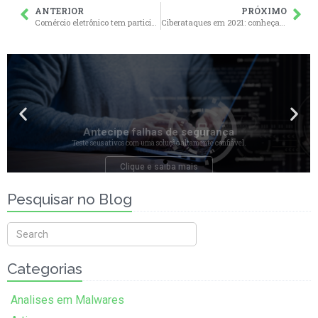
ANTERIOR
PRÓXIMO
Comércio eletrônico tem participação recorde nas vendas de fim de ano
Ciberataques em 2021: conheça alguns casos e estatísticas!
Antecipe falhas de segurança
Teste seus ativos com uma solução altamente confiável.
Clique e saiba mais
Pesquisar no Blog
Categorias
Analises em Malwares