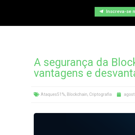
Inscreva-se 
A segurança da Bloc
vantagens e desvan
Ataques51%
,
Blockchain
,
Criptografia
agost