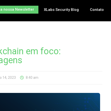
na nossa Newsletter
XLabs Security Blog
Contato
kchain em foco:
tagens
o 14, 2023
8:40 am