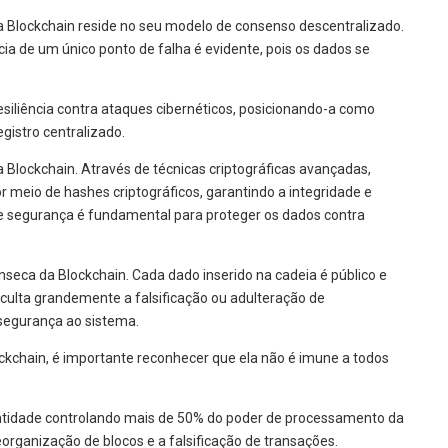
 Blockchain reside no seu modelo de consenso descentralizado.
ia de um único ponto de falha é evidente, pois os dados se
iliência contra ataques cibernéticos, posicionando-a como
egistro centralizado.
da Blockchain. Através de técnicas criptográficas avançadas,
or meio de hashes criptográficos, garantindo a integridade e
de segurança é fundamental para proteger os dados contra
ínseca da Blockchain. Cada dado inserido na cadeia é público e
ficulta grandemente a falsificação ou adulteração de
segurança ao sistema.
kchain, é importante reconhecer que ela não é imune a todos
tidade controlando mais de 50% do poder de processamento da
rganização de blocos e a falsificação de transações.