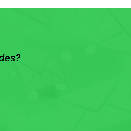
ades?