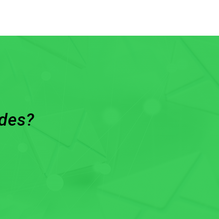
ades?