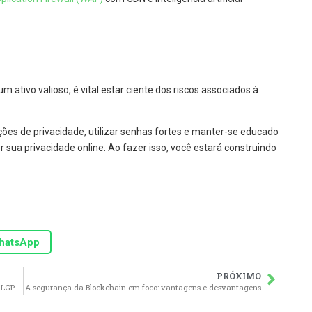
ativo valioso, é vital estar ciente dos riscos associados à
ões de privacidade, utilizar senhas fortes e manter-se educado
r sua privacidade online. Ao fazer isso, você estará construindo
hatsApp
PRÓXIMO
Melhores práticas de WAF e CDN em conformidade com a LGPD e GDPR
A segurança da Blockchain em foco: vantagens e desvantagens