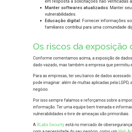
em resposta a solicitações não verificadas a
Manter softwares atualizados
: Manter seu
vulnerabilidades.
Educação digital:
Fornecer informações sob
familiares contribui para uma comunidade dig
Os riscos da exposição
Conforme comentamos acima, a exposição de dados 
dado vazado, mas também a empresa que permitiu 
Para as empresas, ter seu banco de dados acessado 
pode imaginar: além de multas aplicadas pela LGPD, 
negócio.
Por isso sempre falamos e reforçamos sobre a import
informação. Ter uma equipe bem treinada e informad
vulnerabilidades e livre de ameaças são primordiais.
A
XLabs Security
está no mercado de cibersegurança 
com a necessidade do seu negócio, como um
Web App