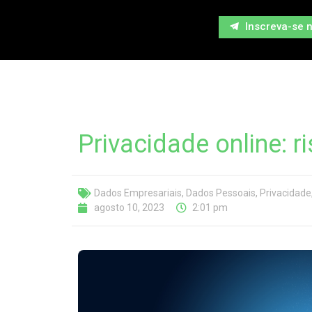
Inscreva-se 
Privacidade online: r
Dados Empresariais
,
Dados Pessoais
,
Privacidade
agosto 10, 2023
2:01 pm