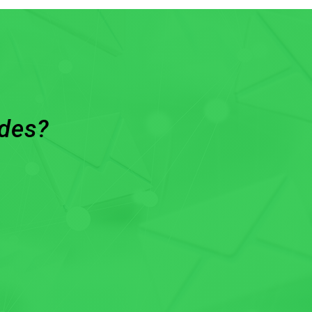
ades?