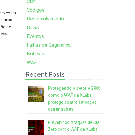
CDN
Códigos
ockchain
Desenvolvimento
ece uma
são de
Dicas
, essa
Eventos
o
Falhas de Segurança
Notícias
WAF
Recent Posts
Protegendo o setor AGRO:
como o WAF da XLabs
protege contra ameaças
estrangeiras
Prevenindo Ataques de Dia
Zero com o WAF da XLabs