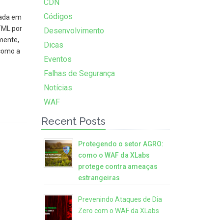
CDN
Códigos
rada em
TML por
Desenvolvimento
lmente,
Dicas
 como a
Eventos
Falhas de Segurança
Notícias
WAF
Recent Posts
Protegendo o setor AGRO:
como o WAF da XLabs
protege contra ameaças
estrangeiras
Prevenindo Ataques de Dia
Zero com o WAF da XLabs