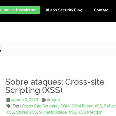
na nossa Newsletter
XLabs Security Blog
Contato
S
Sobre ataques: Cross-site
Scripting (XSS)
agosto 3, 2023
Artigos
Tags:
Cross Site Scripting
,
DOM
,
DOM Based XSS
,
Reflec
XSS
,
Stored XSS
,
Vulnerabilidade
,
XSS
,
XSS Injection