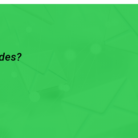
ades?