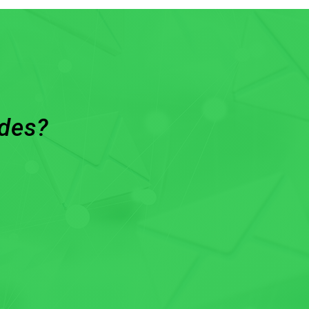
ades?