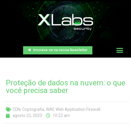
Inscreva-se na nossa Newsletter
Proteção de dados na nuvem: o que
você precisa saber
CDN
,
Criptografia
,
WAF
,
Web Application Firewall
agosto 22, 2023
10:22 am