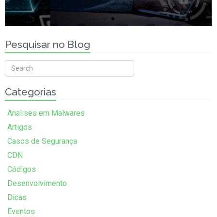
Antecipe falhas de segurança
Teste seus ativos com uma solução altamente confiável.
Clique e saiba mais
Pesquisar no Blog
Categorias
Analises em Malwares
Artigos
Casos de Segurança
CDN
Códigos
Desenvolvimento
Dicas
Eventos