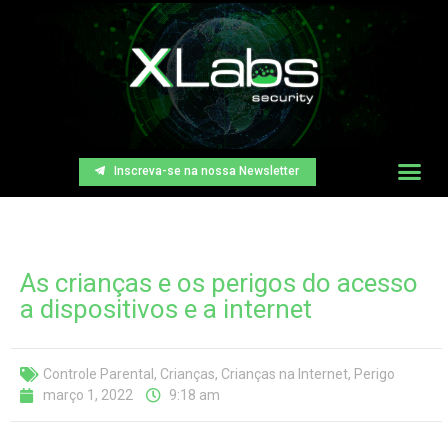
Inscreva-se na nossa Newsletter
As crianças e os perigos do acesso
a dispositivos e a internet
Controle Parental
,
Crianças
,
Crianças na Internet
,
Perigo
março 1, 2022
9:18 am