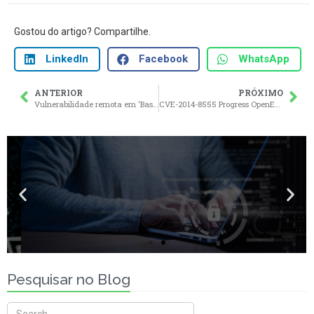
Gostou do artigo? Compartilhe.
LinkedIn
Facebook
WhatsApp
ANTERIOR
PRÓXIMO
Vulnerabilidade remota em ‘Bash Shell’ afeta milhares de sistemas Mac OS X da Apple, Linux e Unix.
CVE-2014-8555 Progress OpenEdge 11.2 – Directory Traversal
Antecipe falhas de segurança
Teste seus ativos com uma solução altamente confiável.
Clique e saiba mais
Pesquisar no Blog