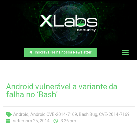
Inscreva-se na nossa Newsletter
Android vulnerável a variante da
falha no ‘Bash’
Android
,
Android CVE-2014-7169
,
Bash Bug
,
CVE-2014-7169
setembro 25, 2014
3:26 pm