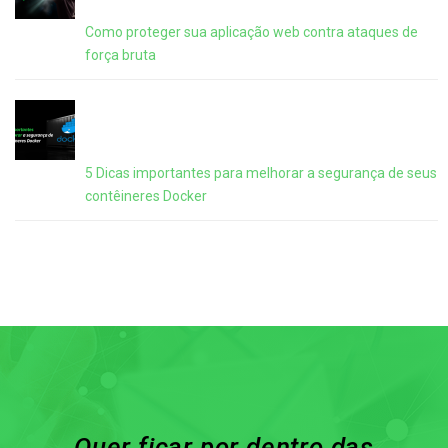
Como proteger sua aplicação web contra ataques de
força bruta
5 Dicas importantes para melhorar a segurança de seus
contêineres Docker
Quer ficar por dentro das