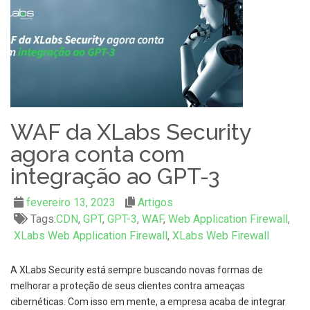
WAF da XLabs Security
agora conta com
integração ao GPT-3
fevereiro 13, 2023
Artigos
Tags:
CDN
,
GPT
,
GPT-3
,
WAF
,
Web Application Firewall
,
XLabs Web Application Firewall
,
XLabs Web Firewall
A XLabs Security está sempre buscando novas formas de
melhorar a proteção de seus clientes contra ameaças
cibernéticas. Com isso em mente, a empresa acaba de integrar