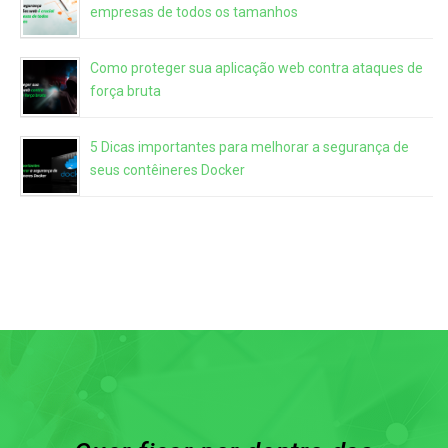
empresas de todos os tamanhos
Como proteger sua aplicação web contra ataques de
força bruta
5 Dicas importantes para melhorar a segurança de
seus contêineres Docker