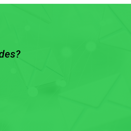
ades?