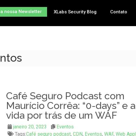
na nossa Newsletter
XLabs Security Blog
Contato
entos
Café Seguro Podcast com
Maurício Corrêa: “0-days” e a
vida por trás de um WAF
janeiro 20, 2023
Eventos
Tags:
Café seguro podcast
,
CDN
,
Eventos
,
WAF
,
Web Appl