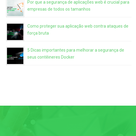
Por que a segurança de aplicações web é crucial para
empresas de todos os tamanhos
Como proteger sua aplicação web contra ataques de
força bruta
5 Dicas importantes para melhorar a segurança de
seus contêineres Docker