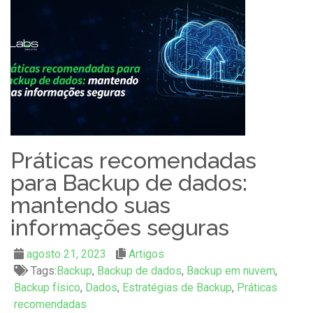
Práticas recomendadas
para Backup de dados:
mantendo suas
informações seguras
agosto 21, 2023
Artigos
Tags:
Backup
,
Backup de dados
,
Backup em nuvem
,
Backup físico
,
Dados
,
Estratégias de Backup
,
Práticas
recomendadas