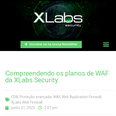
Inscreva-se na nossa Newsletter
Compreendendo os planos de WAF
da XLabs Security
CDN
,
Proteção avançada
,
WAF
,
Web Application Firewall
,
XLabs Web Firewall
junho 21, 2023
2:07 pm