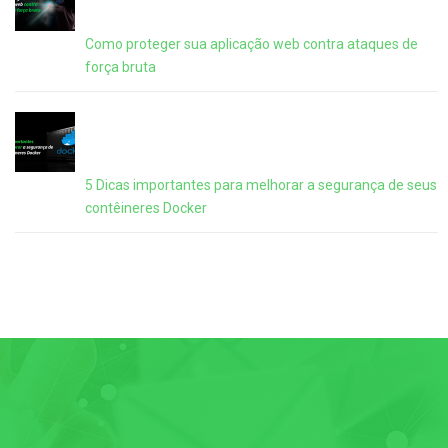
Como proteger sua aplicação web contra ataques de
força bruta
5 Dicas importantes para melhorar a segurança de seus
contêineres Docker